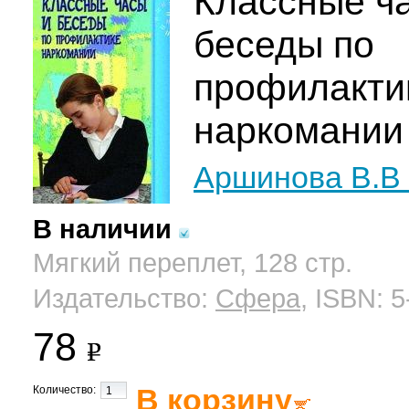
Классные ч
беседы по
профилакти
наркомании
Аршинова В.В
В наличии
Мягкий переплет, 128 стр.
Издательство:
Сфера
, ISBN: 
78
В корзину
Количество: