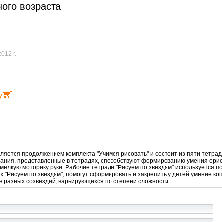
ого возраста
2012 г.
у
вляется продолжением комплекта "Учимся рисовать" и состоит из пяти тетрад
 Задания, представленные в тетрадях, способствуют формированию умения ори
елкую моторику руки. Рабочие тетради "Рисуем по звездам" используется по
х "Рисуем по звездам", помогут сформировать и закрепить у детей умение ко
в разных созвездий, варьирующихся по степени сложности.