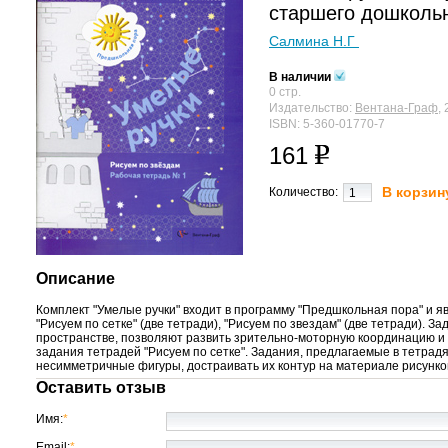
старшего дошкольн
Салмина Н.Г
В наличии
0 стр.
Издательство:
Вентана-Граф
, 
ISBN: 5-360-01770-7
161
В корзин
Количество:
Описание
Комплект "Умелые ручки" входит в программу "Предшкольная пора" и я
"Рисуем по сетке" (две тетради), "Рисуем по звездам" (две тетради).
пространстве, позволяют развить зрительно-моторную координацию и м
задания тетрадей "Рисуем по сетке". Задания, предлагаемые в тетрадя
несимметричные фигуры, достраивать их контур на материале рисунко
Оставить отзыв
Имя:
*
Email:
*