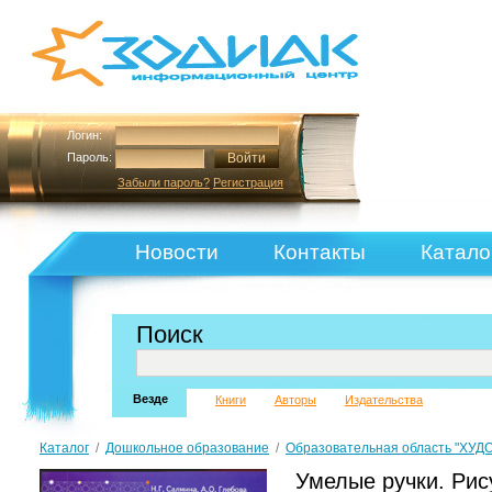
Логин:
Пароль:
Забыли пароль?
Регистрация
Новости
Контакты
Катало
Поиск
Везде
Книги
Авторы
Издательства
Каталог
/
Дошкольное образование
/
Образовательная область "Х
Умелые ручки. Рис