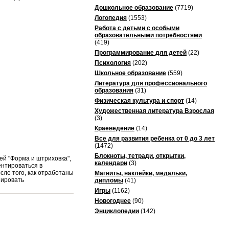
Дошкольное образование
(7719)
Логопедия
(1553)
Работа с детьми с особыми
образовательными потребностями
(419)
Программирование для детей
(22)
Психология
(202)
Школьное образование
(559)
Литература для профессионального
образования
(31)
Физическая культура и спорт
(14)
Художественная литература Взрослая
(3)
Краеведение
(14)
Все для развития ребенка от 0 до 3 лет
(1472)
Блокноты, тетради, открытки,
ей "Форма и штриховка",
календари
(3)
ентироваться в
сле того, как отработаны
Магниты, наклейки, медальки,
пировать
дипломы
(41)
Игры
(1162)
Новогоднее
(90)
Энциклопедии
(142)