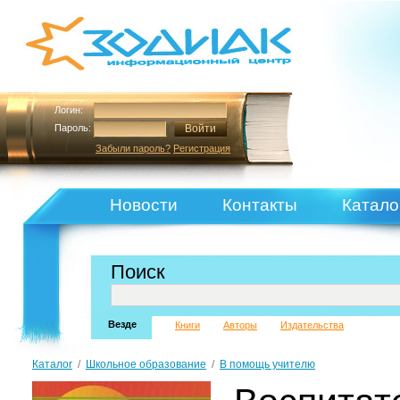
Логин:
Пароль:
Забыли пароль?
Регистрация
Новости
Контакты
Катало
Поиск
Везде
Книги
Авторы
Издательства
Каталог
/
Школьное образование
/
В помощь учителю