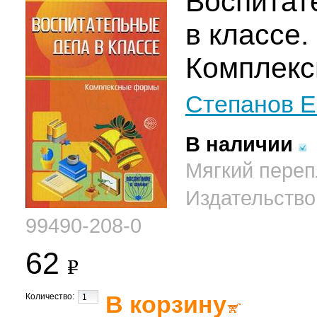
Воспитат
в классе.
Комплек
Степанов 
В наличии
Мягкий перепл
Издательство
99490-208-0
62
В корзину
Количество: