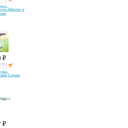
декор
октор Айболит и
ания
8
й Мир
ковая Сорока
7