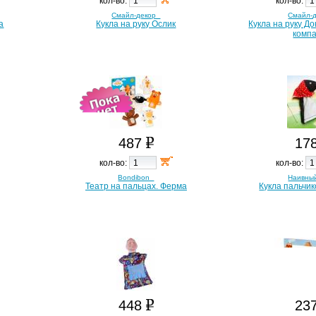
кол-во:
кол-во:
Смайл-декор
Смайл-
а
Кукла на руку Ослик
Кукла на руку Д
комп
487
17
кол-во:
кол-во:
Bondibon
Наивны
Театр на пальцах. Ферма
Кукла пальчи
448
23