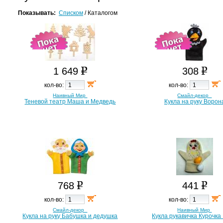
Показывать:
Списком
/
Каталогом
1 649
308
кол-во:
кол-во:
Наивный Мир
Смайл-декор
Теневой театр Маша и Медведь
Кукла на руку Ворон
768
441
кол-во:
кол-во:
Смайл-декор
Наивный Мир
Кукла на руку Бабушка и дедушка
Кукла рукавичка Курочка