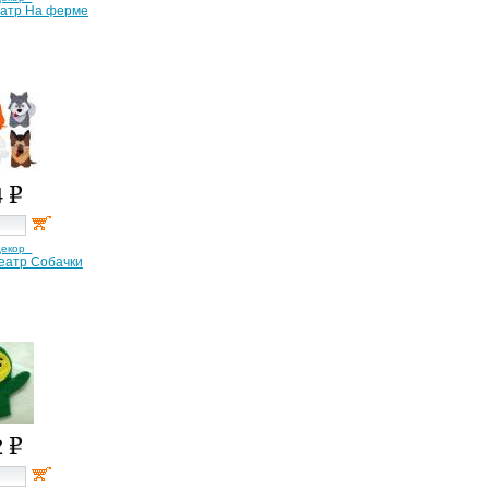
еатр На ферме
4
декор
еатр Собачки
2