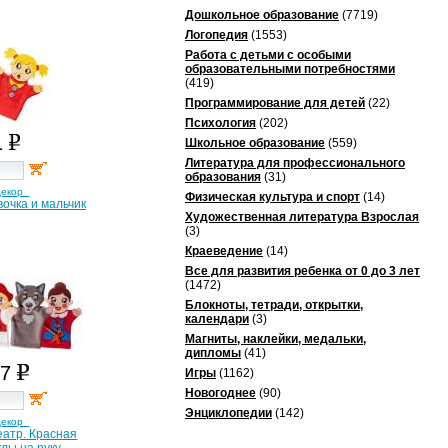
Дошкольное образование
(7719)
Логопедия
(1553)
Работа с детьми с особыми
образовательными потребностями
(419)
Программирование для детей
(22)
Психология
(202)
1
Школьное образование
(559)
Литература для профессионального
образования
(31)
декор
Физическая культура и спорт
(14)
вочка и мальчик
Художественная литература Взрослая
(3)
Краеведение
(14)
Все для развития ребенка от 0 до 3 лет
(1472)
Блокноты, тетради, открытки,
календари
(3)
Магниты, наклейки, медальки,
дипломы
(41)
07
Игры
(1162)
Новогоднее
(90)
Энциклопедии
(142)
декор
еатр. Красная