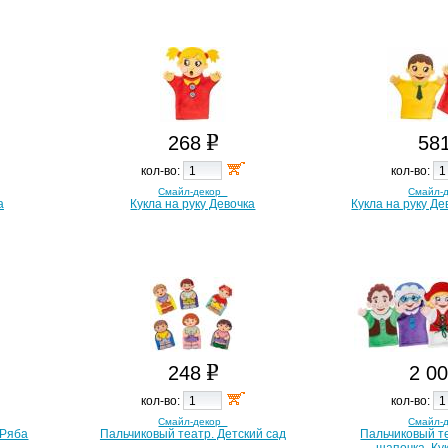
268
58
кол-во:
кол-во:
Смайл-декор
Смайл-
а
Кукла на руку Девочка
Кукла на руку Де
248
2 0
кол-во:
кол-во:
Смайл-декор
Смайл-
 Ряба
Пальчиковый театр. Детский сад
Пальчиковый т