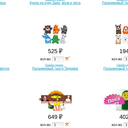
дица
Кукла на руку Заяц, волк и лиса
Пальчиковый т
525
19
кол-во:
кол-во:
Смайл-декор
Смайл-
евятое
Пальчиковый театр Теремок
Пальчиковый т
649
40
кол-во:
кол-во: