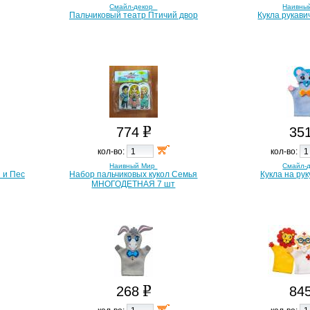
Смайл-декор
Наивны
Пальчиковый театр Птичий двор
Кукла рукави
774
35
кол-во:
кол-во:
Наивный Мир
Смайл-
 и Пес
Набор пальчиковых кукол Семья
Кукла на ру
МНОГОДЕТНАЯ 7 шт
268
84