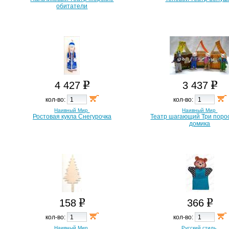
обитатели
4 427
3 437
кол-во:
кол-во:
Наивный Мир
Наивный Мир
Ростовая кукла Снегурочка
Театр шагающий Три поро
домика
158
366
кол-во:
кол-во:
Наивный Мир
Русский стиль