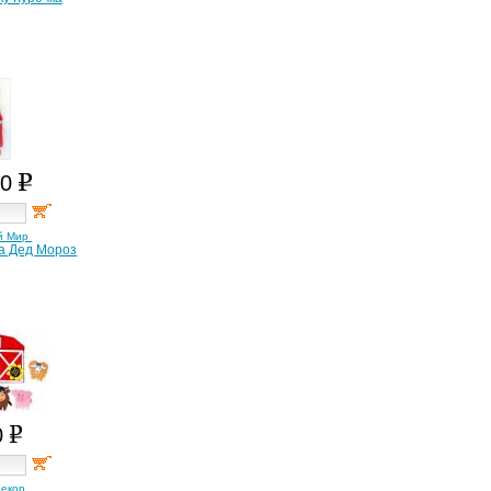
80
й Мир
ла Дед Мороз
0
декор