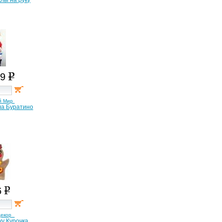
клы на руку
39
й Мир
ла Буратино
6
декор
ку Курочка