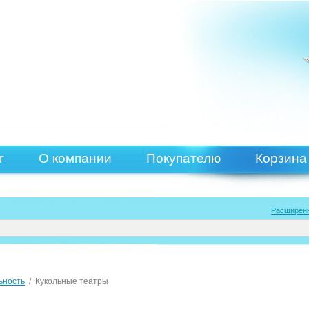
г
О компании
Покупателю
Корзина
Расширен
ьность
/
Кукольные театры