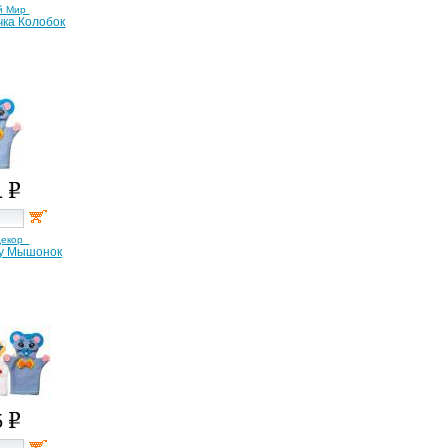
й Мир
чка Колобок
1
декор
ку Мышонок
5