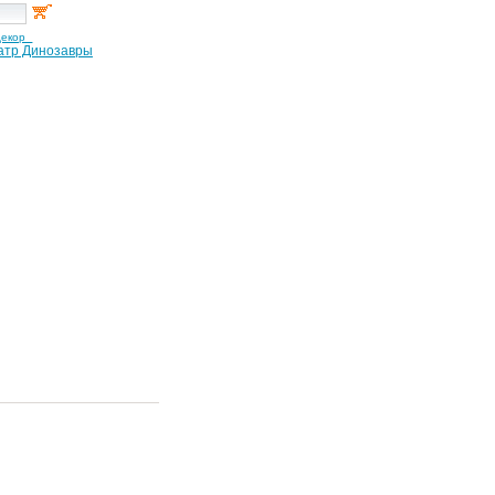
декор
атр Динозавры