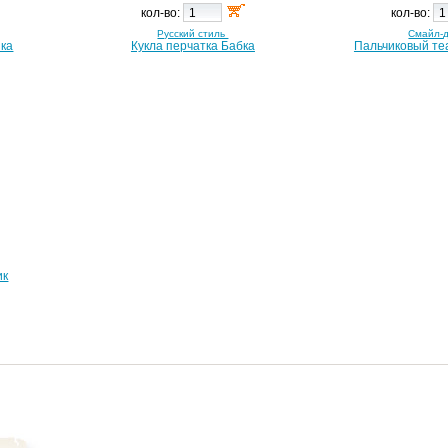
кол-во:
кол-во:
Русский стиль
Смайл-
шка
Кукла перчатка Бабка
Пальчиковый те
ик