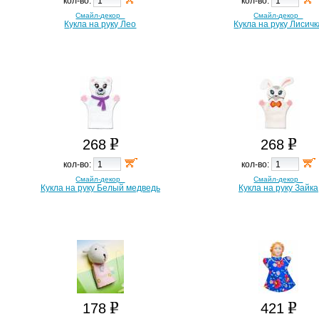
кол-во:
кол-во:
Смайл-декор
Смайл-декор
Кукла на руку Лео
Кукла на руку Лисичк
268
268
кол-во:
кол-во:
Смайл-декор
Смайл-декор
Кукла на руку Белый медведь
Кукла на руку Зайка
178
421