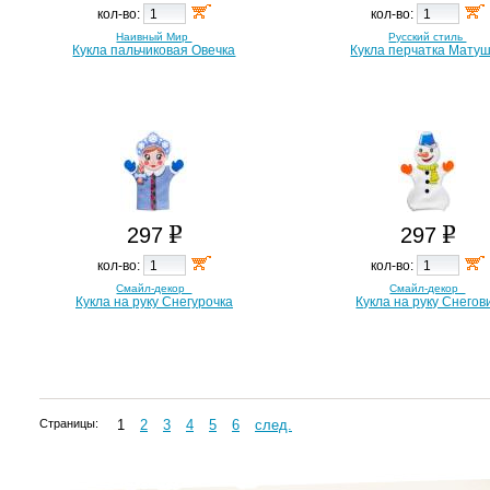
кол-во:
кол-во:
Наивный Мир
Русский стиль
Кукла пальчиковая Овечка
Кукла перчатка Мату
297
297
кол-во:
кол-во:
Смайл-декор
Смайл-декор
Кукла на руку Снегурочка
Кукла на руку Снегов
Страницы:
1
2
3
4
5
6
след.