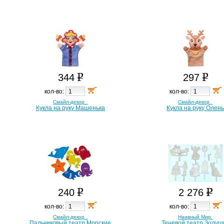
344
297
кол-во:
кол-во:
Смайл-декор
Смайл-декор
Кукла на руку Машенька
Кукла на руку Олен
240
2 276
кол-во:
кол-во:
Смайл-декор
Наивный Мир
Пальчиковый театр Морские
Теневой театр Золуш