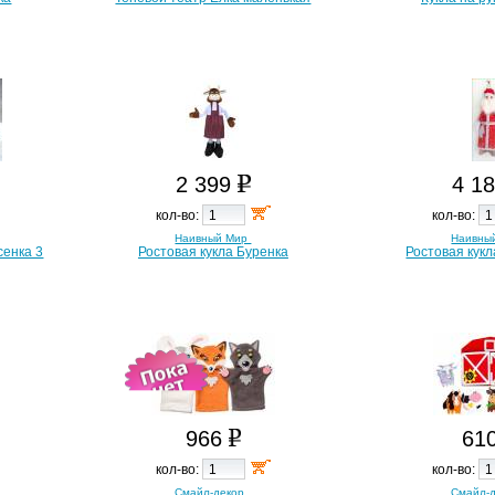
2 399
4 1
кол-во:
кол-во:
Наивный Мир
Наивны
сенка 3
Ростовая кукла Буренка
Ростовая кук
966
61
кол-во:
кол-во:
Смайл-декор
Смайл-