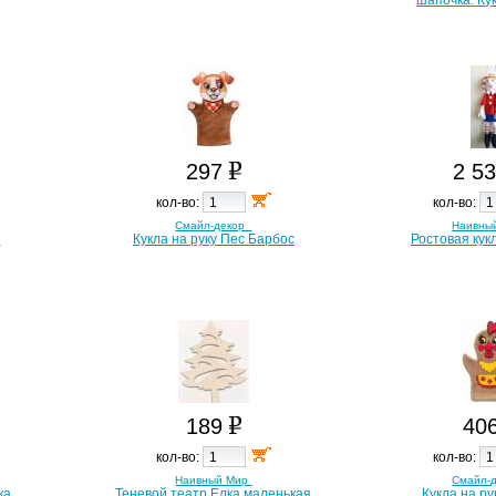
шапочка. Ку
297
2 5
кол-во:
кол-во:
Смайл-декор
Наивны
ь
Кукла на руку Пес Барбос
Ростовая кук
189
40
кол-во:
кол-во:
Наивный Мир
Смайл-
ка
Теневой театр Елка маленькая
Кукла на ру