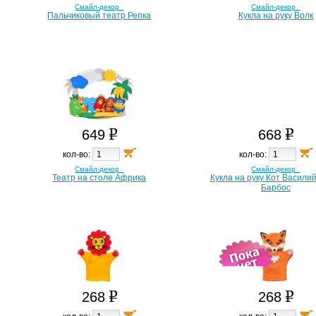
Смайл-декор
Смайл-декор
Пальчиковый театр Репка
Кукла на руку Волк
649
668
кол-во:
кол-во:
Смайл-декор
Смайл-декор
Театр на столе Африка
Кукла на руку Кот Василий
Барбос
268
268