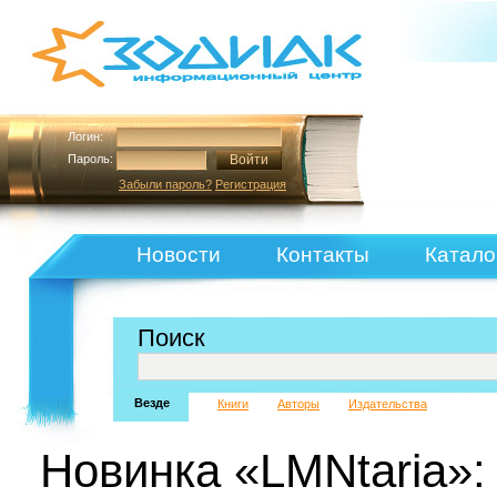
Логин:
Пароль:
Забыли пароль?
Регистрация
Новости
Контакты
Катало
Поиск
Везде
Книги
Авторы
Издательства
Новинка «LMNtaria»: