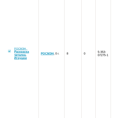
РОСМЭН
Раскраска
5-353-
РОСМЭН
, 0 г.
8
0
читалка.
07275-1
Игрушки