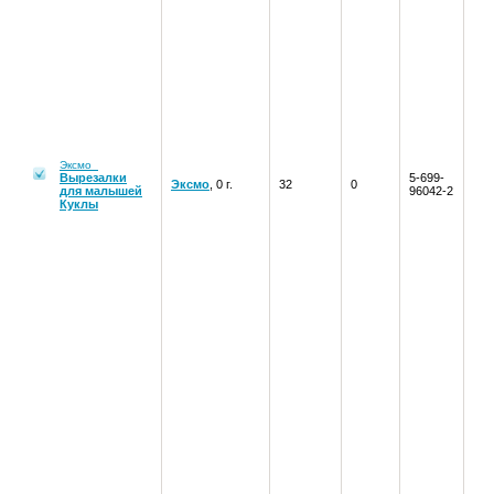
Эксмо
Вырезалки
5-699-
Эксмо
, 0 г.
32
0
для малышей
96042-2
Куклы