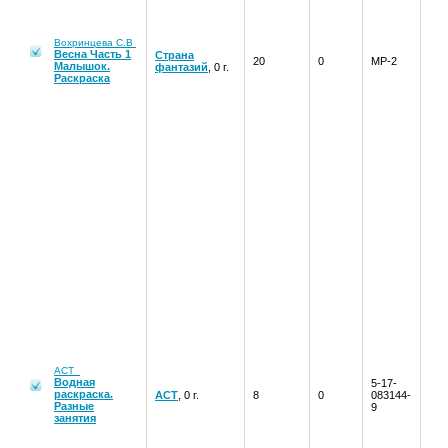
Вохринцева С.В
Весна Часть 1
Страна
20
0
МР-2
Малышок.
фантазий
, 0 г.
Раскраска
АСТ
Водная
5-17-
раскраска.
АСТ
, 0 г.
8
0
083144-
Разные
9
занятия