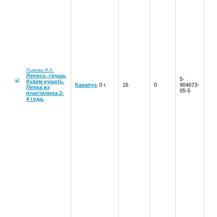
Лыкова И.А
Лепись, груша,
5-
будем кушать.
Карапуз
, 0 г.
16
0
904673-
Лепка из
05-5
пластилина 2-
4 года.