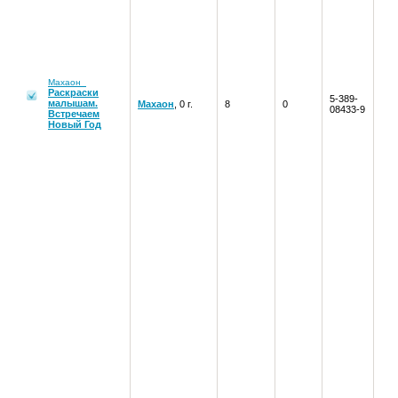
Махаон
Раскраски
5-389-
малышам.
Махаон
, 0 г.
8
0
08433-9
Встречаем
Новый Год