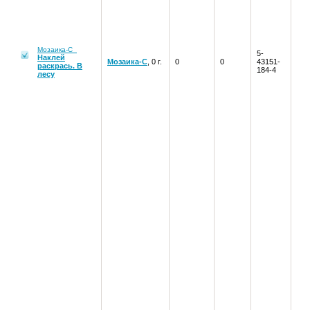
Мозаика-С
5-
Наклей
Мозаика-С
, 0 г.
0
0
43151-
раскрась. В
184-4
лесу