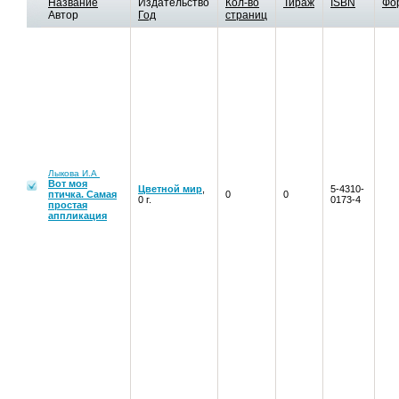
Название
Издательство
Кол-во
Тираж
ISBN
Фо
Автор
Год
страниц
Лыкова И.А
Вот моя
Цветной мир
,
5-4310-
птичка. Самая
0
0
0 г.
0173-4
простая
аппликация