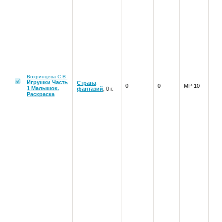
Вохринцева С.В
Игрушки Часть
Страна
0
0
МР-10
1 Малышок.
фантазий
, 0 г.
Раскраска