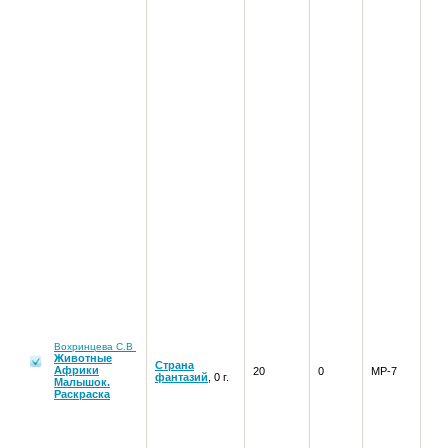
Вохринцева С.В
Животные
Страна
Африки
20
0
МР-7
фантазий
, 0 г.
Малышок.
Раскраска