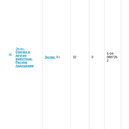
Эксмо
Овечка и
5-04-
другие
Эксмо
, 0 г.
32
0
088726-
животные.
2
Рисуем
ладошками