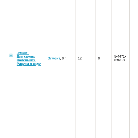
Эгмонт
Для самых
5-4471-
Эгмонт
, 0 г.
12
0
маленьких.
0361-3
Рисуем в саду