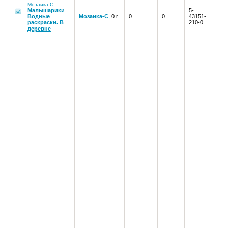
Мозаика-С
Малышарики
5-
Водные
Мозаика-С
, 0 г.
0
0
43151-
раскраски. В
210-0
деревне