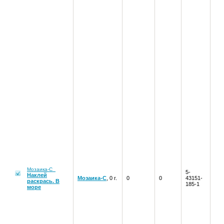
Мозаика-С
5-
Наклей
Мозаика-С
, 0 г.
0
0
43151-
раскрась. В
185-1
море