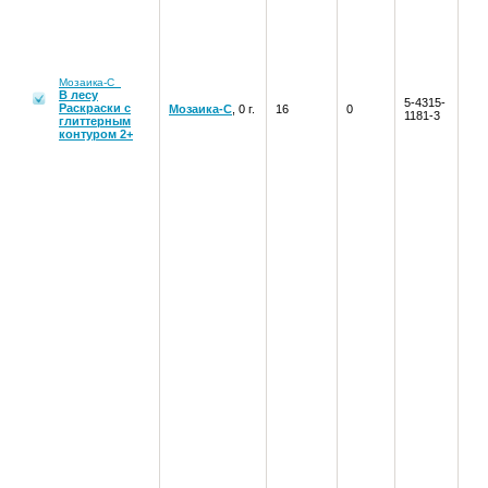
Мозаика-С
В лесу
5-4315-
Раскраски с
Мозаика-С
, 0 г.
16
0
1181-3
глиттерным
контуром 2+