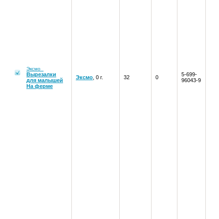
Эксмо
Вырезалки
5-699-
Эксмо
, 0 г.
32
0
для малышей
96043-9
На ферме