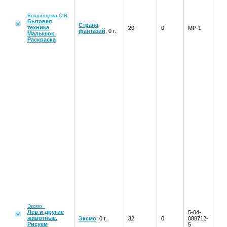
Вохринцева С.В
Бытовая
Страна
техника
20
0
МР-1
фантазий
, 0 г.
Малышок.
Раскраска
Эксмо
Лев и другие
5-04-
животные.
Эксмо
, 0 г.
32
0
088712-
Рисуем
5