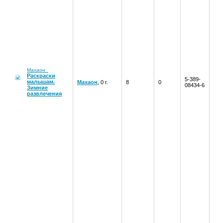
Махаон
Раскраски
5-389-
малышам.
Махаон
, 0 г.
8
0
08434-6
Зимние
развлечения