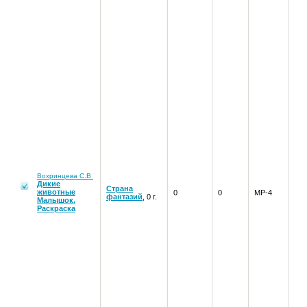
Вохринцева С.В
Дикие
Страна
животные
0
0
МР-4
фантазий
, 0 г.
Малышок.
Раскраска