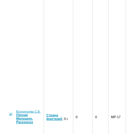
Вохринцева С.В
Овощи
Страна
0
0
МР-17
Малышок.
фантазий
, 0 г.
Раскраска