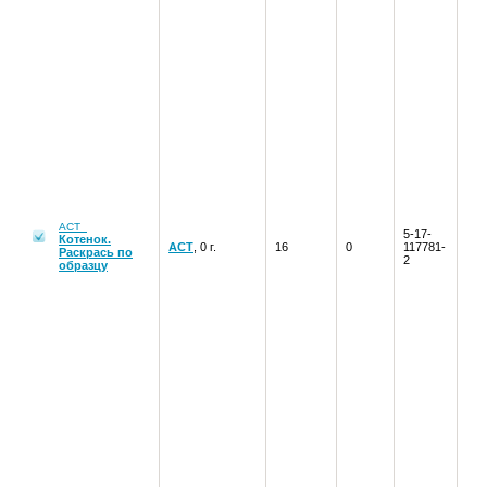
АСТ
5-17-
Котенок.
АСТ
, 0 г.
16
0
117781-
Раскрась по
2
образцу