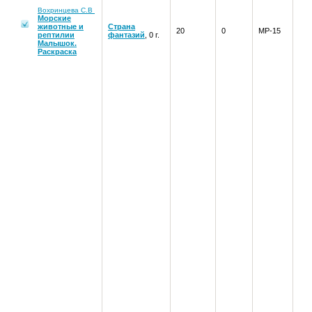
Вохринцева С.В
Морские
животные и
Страна
20
0
МР-15
рептилии
фантазий
, 0 г.
Малышок.
Раскраска