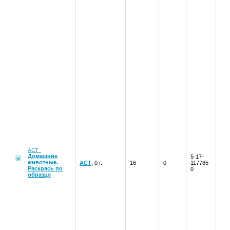
АСТ
Домашние
5-17-
животные.
АСТ
, 0 г.
16
0
117785-
Раскрась по
0
образцу