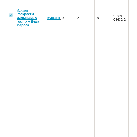
Махаон
Раскраски
5-389-
малышам. В
Махаон
, 0 г.
8
0
08432-2
гостях у Деда
Мороза