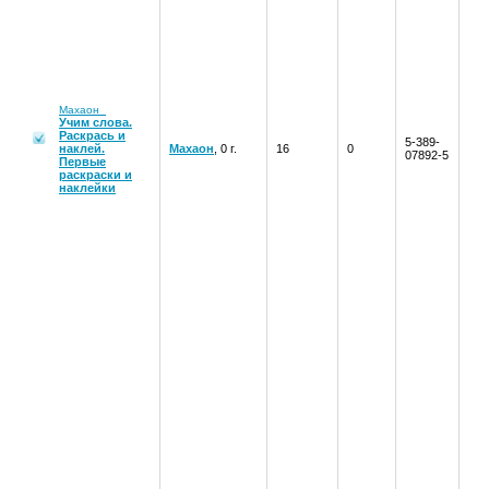
Махаон
Учим слова.
Раскрась и
5-389-
наклей.
Махаон
, 0 г.
16
0
07892-5
Первые
раскраски и
наклейки