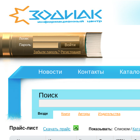
Логин:
Пароль:
Забыли пароль?
Регистрация
Новости
Контакты
Катало
Поиск
Везде
Книги
Авторы
Издательства
Прайс-лист
Скачать прайс
Показывать:
Списком
/
Кат