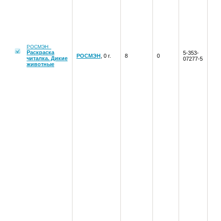
РОСМЭН
Раскраска
5-353-
РОСМЭН
, 0 г.
8
0
читалка. Дикие
07277-5
животные