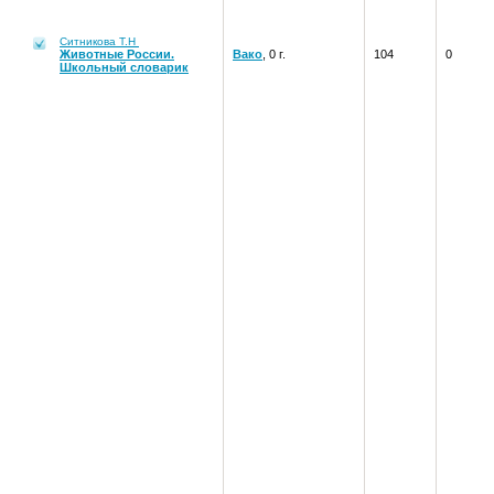
Ситникова Т.Н
Животные России.
Вако
, 0 г.
104
0
Школьный словарик