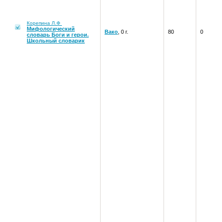
Корепина Л.Ф
Мифологический
Вако
, 0 г.
80
0
словарь Боги и герои.
Школьный словарик