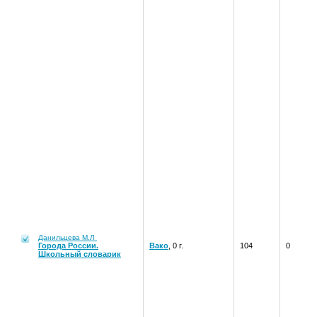
Данильцева М.Л
Города России.
Вако
, 0 г.
104
0
Школьный словарик