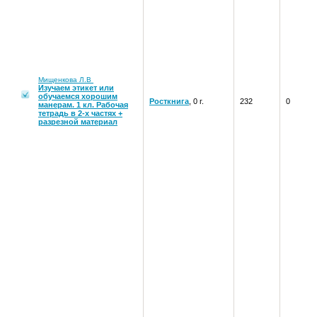
Мищенкова Л.В
Изучаем этикет или
обучаемся хорошим
Росткнига
, 0 г.
232
0
манерам. 1 кл. Рабочая
тетрадь в 2-х частях +
разрезной материал