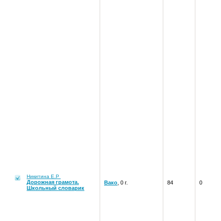
Никитина Е.Р
Дорожная грамота.
Вако
, 0 г.
84
0
Школьный словарик