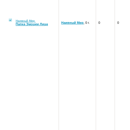
Наивный Мир
Наивный Мир
, 0 г.
0
0
Папка Эмоции Лица