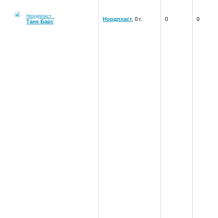
Нордпласт
Нордпласт
, 0 г.
0
0
Танк Барс