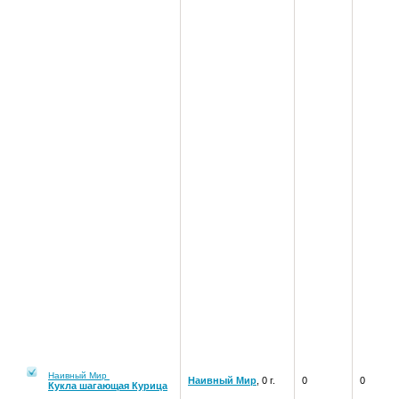
Наивный Мир
Наивный Мир
, 0 г.
0
0
Кукла шагающая Курица