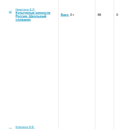
Никитина Е.Р
Культурные ценности
Вако
, 0 г.
88
0
России. Школьный
словарик
Клюхина И.В