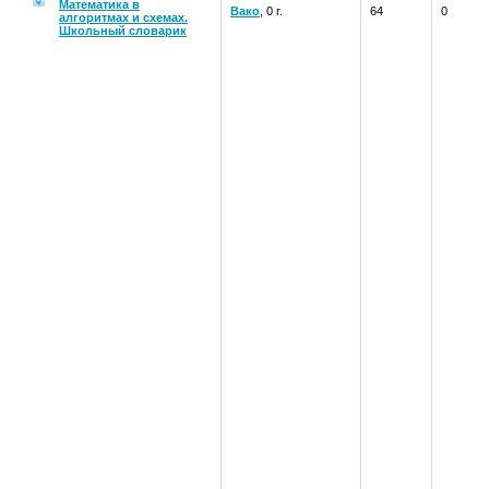
Математика в
Вако
, 0 г.
64
0
алгоритмах и схемах.
Школьный словарик