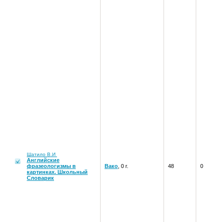
Шатило В.И
Английские
фразеологизмы в
Вако
, 0 г.
48
0
картинках. Школьный
Словарик