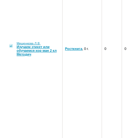
Мищенкова Л.В
Изучаем этикет или
Росткнига
, 0 г.
0
0
обучаемся хор ман 2 кл
Методич