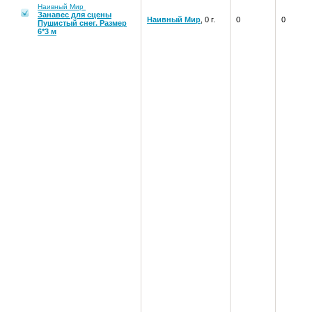
Наивный Мир
Занавес для сцены
Наивный Мир
, 0 г.
0
0
Пушистый снег. Размер
6*3 м