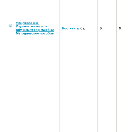
Мищенкова Л.В
Изучаем этикет или
Росткнига
, 0 г.
0
0
обучаемся хор ман 3 кл
Методическое пособие