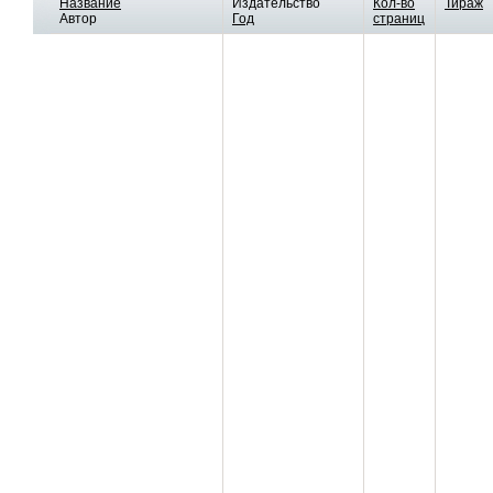
Название
Издательство
Кол-во
Тираж
Автор
Год
страниц