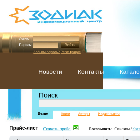
Логин:
Пароль:
Забыли пароль?
Регистрация
Новости
Контакты
Катало
Поиск
Везде
Книги
Авторы
Издательства
Прайс-лист
Скачать прайс
Показывать:
Списком
/
Кат