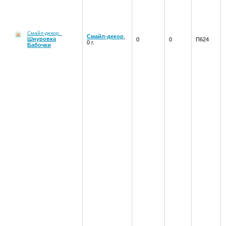
Смайл-декор
Смайл-декор
,
Шнуровка
0
0
П624
0 г.
Бабочки