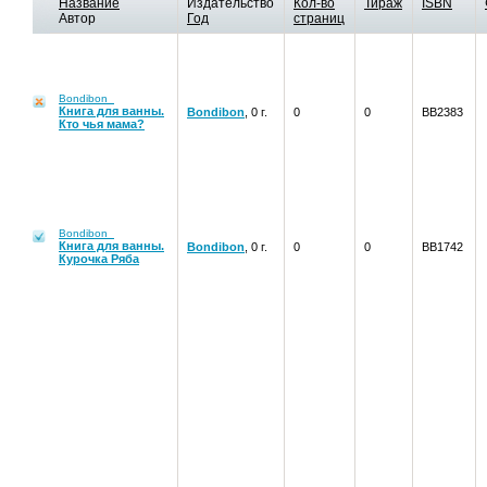
Название
Издательство
Кол-во
Тираж
ISBN
Автор
Год
страниц
Bondibon
Книга для ванны.
Bondibon
, 0 г.
0
0
ВВ2383
Кто чья мама?
Bondibon
Книга для ванны.
Bondibon
, 0 г.
0
0
ВВ1742
Курочка Ряба