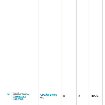
Смайл-декор
Смайл-декор
,
Шнуровка
0
0
П4504
0 г.
Бабочка