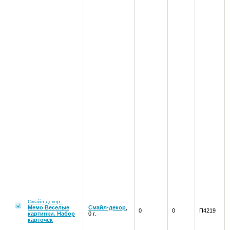
Смайл-декор
Мемо Веселые
Смайл-декор
,
0
0
П4219
картинки. Набор
0 г.
карточек