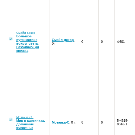
Смайл-декор
Большое
путешествие
Смайл-декор
,
0
0
Ф601
вокруг света.
0 г.
Развивающая
книжка
Мозаика-С
Мир в картинках.
5-4315-
Мозаика-С
, 0 г.
8
0
Домашние
0616-1
животные