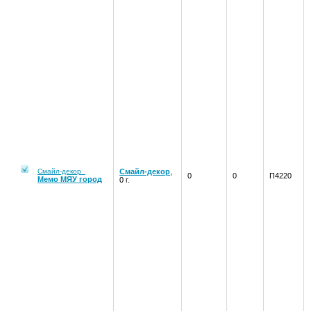
Смайл-декор
Смайл-декор
,
0
0
П4220
Мемо МЯУ город
0 г.