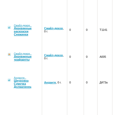
Смайл-декор
Деревянные
Смайл-декор
,
0
0
Т1141
раскраски
0 г.
Снежинки
Смайл-декор
Смайл-декор
,
Деревянные
0
0
А005
0 г.
трафареты
Анданте
Шнуровка
Анданте
, 0 г.
0
0
Д473а
Сумочка
Долматинец