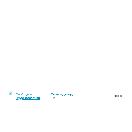
Смайл-декор
,
Смайл-декор
0
0
Ф100
Чудо платочки
0 г.