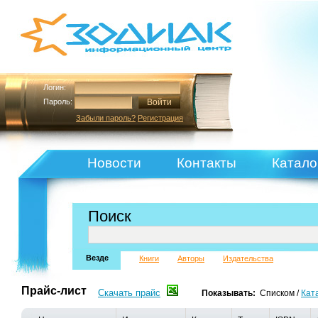
Логин:
Пароль:
Забыли пароль?
Регистрация
Новости
Контакты
Катало
Поиск
Везде
Книги
Авторы
Издательства
Прайс-лист
Скачать прайс
Показывать:
Списком
/
Кат