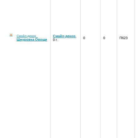
Смайл-декор
Смайл-декор
,
0
0
П623
Шнуровка Овощи
0 г.