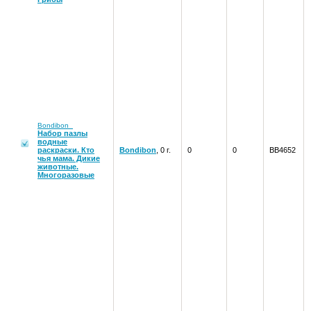
Bondibon
Набор пазлы
водные
раскраски. Кто
Bondibon
, 0 г.
0
0
ВВ4652
чья мама. Дикие
животные.
Многоразовые