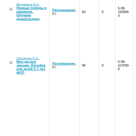
Медовкина В.А.
Первые победы в
5-09-
Просвещение
,
шахматах.
64
0
115994-
0 г.
Обучаем
3
дошкольника
Сергиенко Е.А.
Мои друзья
5-09-
Просвещение
,
эмоции. Пособие
96
0
117030-
0 г.
для детей 5-7 лет.
6
ФОП