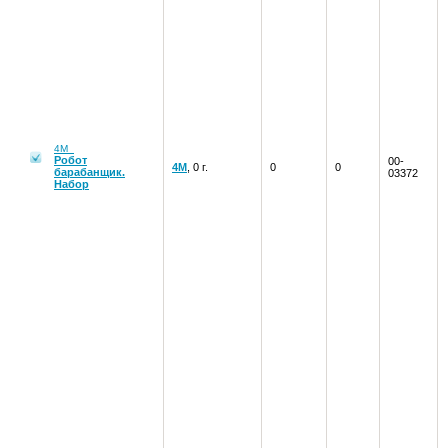
4М
Робот
00-
4М
, 0 г.
0
0
барабанщик.
03372
Набор