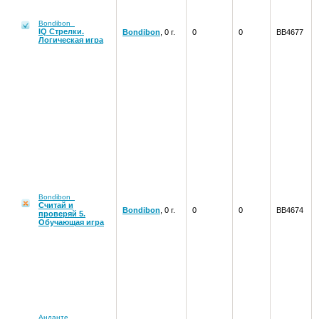
Bondibon
IQ Стрелки.
Bondibon
, 0 г.
0
0
ВВ4677
Логическая игра
Bondibon
Считай и
Bondibon
, 0 г.
0
0
ВВ4674
проверяй 5.
Обучающая игра
Анданте