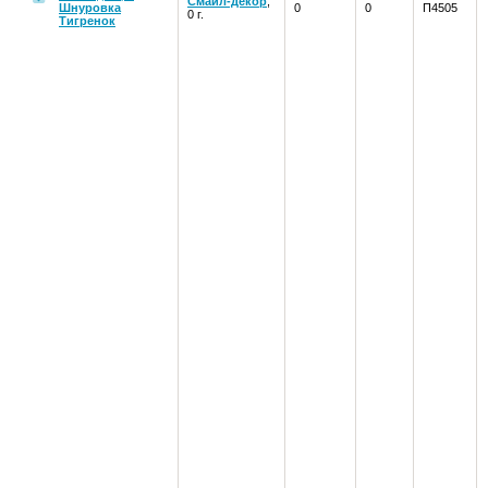
Смайл-декор
,
Шнуровка
0
0
П4505
0 г.
Тигренок