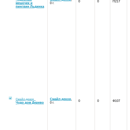
0
0
П217
мешочек и
0 г.
пингвин Льдинка
Смайл-декор
,
Смайл-декор
0
0
Ф107
Чудо дом Дерево
0 г.