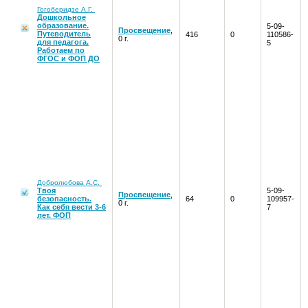
Гогоберидзе А.Г.
Дошкольное
образование.
5-09-
Просвещение
,
Путеводитель
416
0
110586-
0 г.
для педагога.
5
Работаем по
ФГОС и ФОП ДО
Добролюбова А.С.
Твоя
5-09-
Просвещение
,
безопасность.
64
0
109957-
0 г.
Как себя вести 3-6
7
лет. ФОП