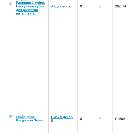
Растения 1 кубик.
Нескучный кубик
Анданте
, 0 г.
0
0
282374
для развития
интеллекта
Смайл-декор
Смайл-декор
,
0
0
П4500
Шнуровка Зайка
0 г.