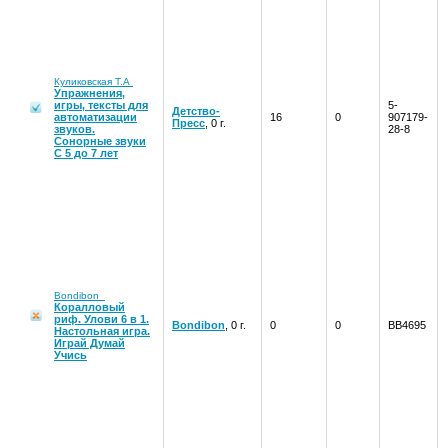
Куликовская Т.А
Упражнения,
игры, тексты для
5-
Детство-
автоматизации
16
0
907179-
Пресс
, 0 г.
звуков.
28-8
Сонорные звуки
С 5 до 7 лет
Bondibon
Коралловый
риф. Улови 6 в 1.
Bondibon
, 0 г.
0
0
ВВ4695
Настольная игра.
Играй Думай
Учись