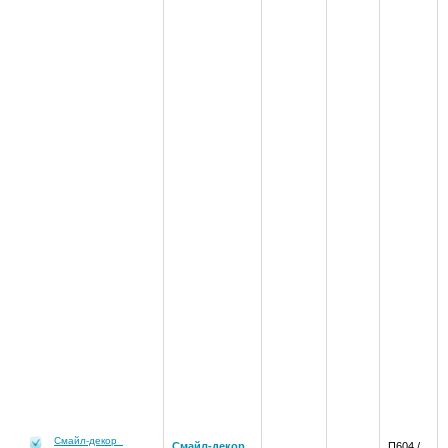
Смайл-декор
Смайл-декор
,
П604 /