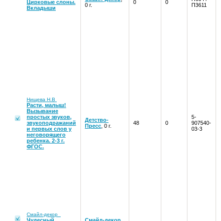
Цирковые слоны.
0
0
0 г.
П3611
Вкладыши
Нищева Н.В
Расти, малыш!
Вызывание
простых звуков,
5-
Детство-
звукоподражаний
48
0
907540-
Пресс
, 0 г.
и первых слов у
03-3
неговорящего
ребенка. 2-3 г.
ФГОС.
Смайл-декор
Чудесный
Смайл-декор
,