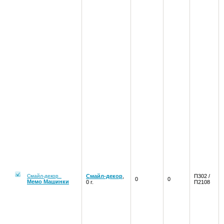
Смайл-декор
Смайл-декор
,
П302 /
0
0
Мемо Машинки
0 г.
П2108