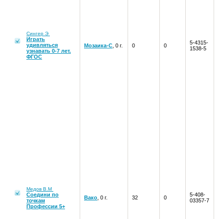
Сингер Э
Играть
5-4315-
удивляться
Мозаика-С
, 0 г.
0
0
1538-5
узнавать 0-7 лет.
ФГОС
Медов В.М
Соедини по
5-408-
Вако
, 0 г.
32
0
точкам
03357-7
Профессии 5+