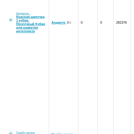
Анданте
Красная шапочка
1 кубик.
Анданте
, 0 г.
0
0
282376
Нескучный Кубик
для развития
интеллекта
Смайл-декор