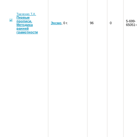
Ткаченко Т.А
Первые
прописи.
5-699-
Эксмо
, 0 г.
96
0
Методика
65051-
ранней
грамотности