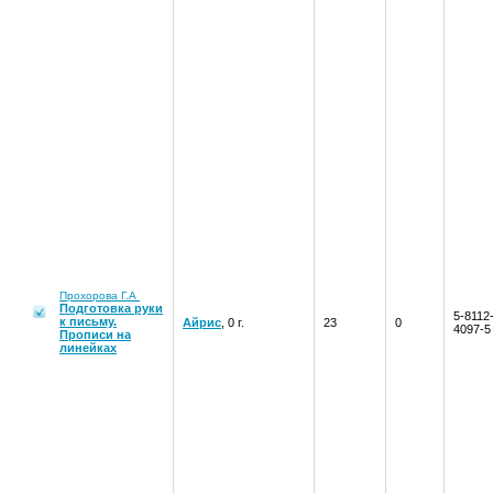
Прохорова Г.А
Подготовка руки
5-8112
к письму.
Айрис
, 0 г.
23
0
4097-5
Прописи на
линейках