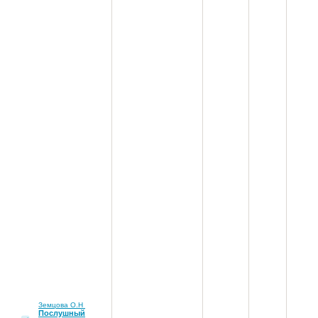
Земцова О.Н
Послушный