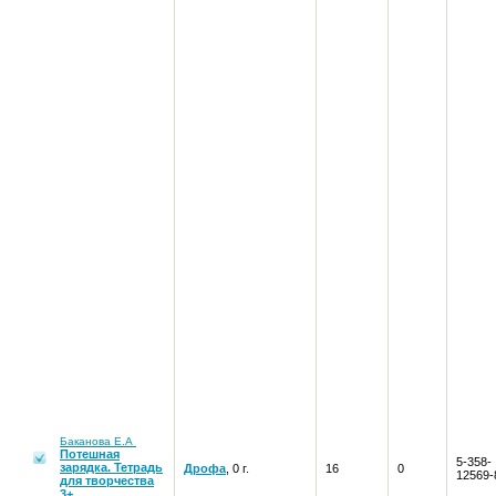
Баканова Е.А
Потешная
5-358-
зарядка. Тетрадь
Дрофа
, 0 г.
16
0
12569-
для творчества
3+