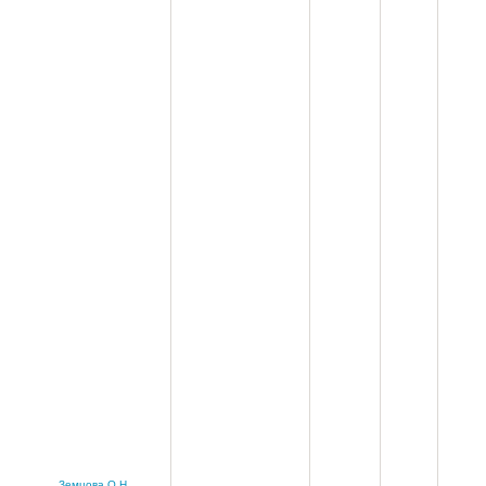
Земцова О.Н