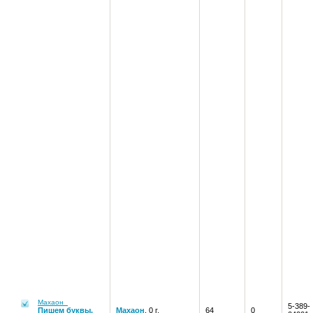
Махаон
5-389-
Пишем буквы.
Махаон
, 0 г.
64
0