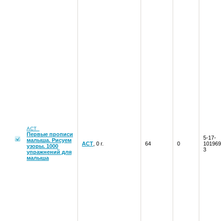
АСТ
Первые прописи
5-17-
малыша. Рисуем
АСТ
, 0 г.
64
0
101969
узоры. 1000
3
упражнений для
малыша