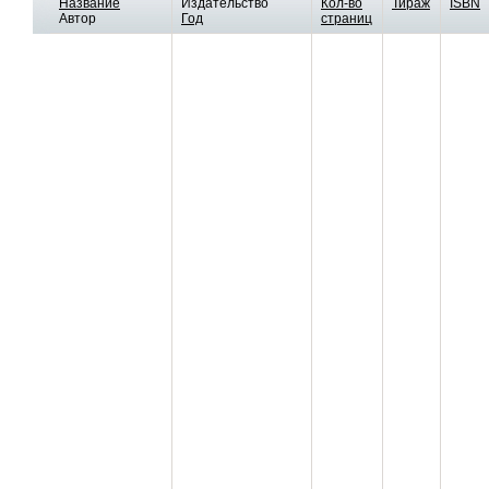
Название
Издательство
Кол-во
Тираж
ISBN
Автор
Год
страниц