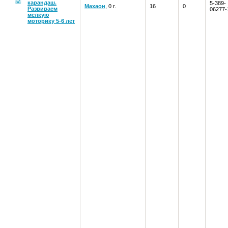
карандаш.
5-389-
Махаон
, 0 г.
16
0
Развиваем
06277-
мелкую
моторику 5-6 лет