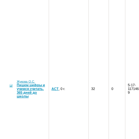
Жукова О.С
Пишем цифры и
5-17-
учимся считать.
АСТ
, 0 г.
32
0
117146
365 дней до
9
школы