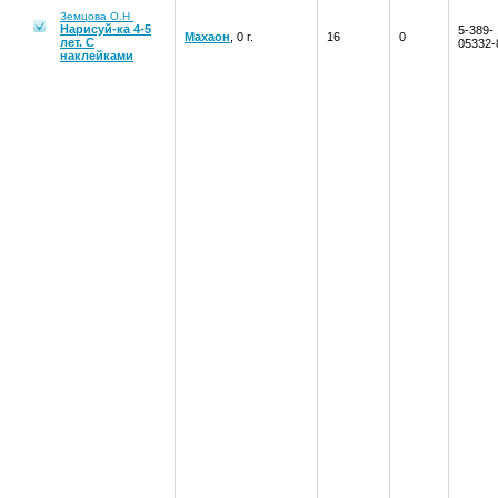
Земцова О.Н
Нарисуй-ка 4-5
5-389-
Махаон
, 0 г.
16
0
лет. С
05332-
наклейками