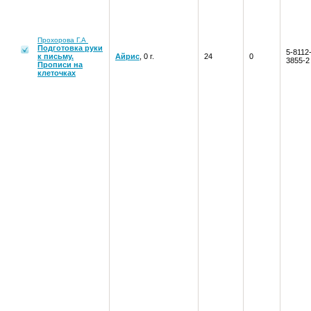
Прохорова Г.А
Подготовка руки
5-8112
к письму.
Айрис
, 0 г.
24
0
3855-2
Прописи на
клеточках