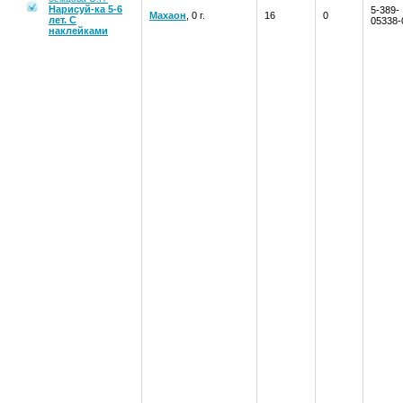
Нарисуй-ка 5-6
5-389-
Махаон
, 0 г.
16
0
лет. С
05338-
наклейками