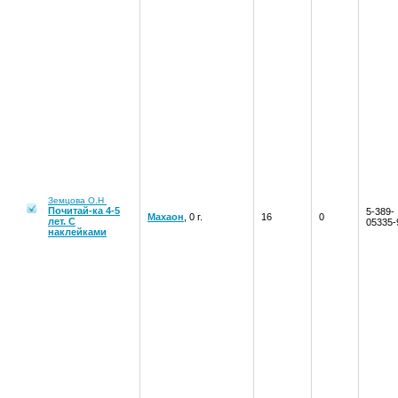
Земцова О.Н
Почитай-ка 4-5
5-389-
Махаон
, 0 г.
16
0
лет. С
05335-
наклейками