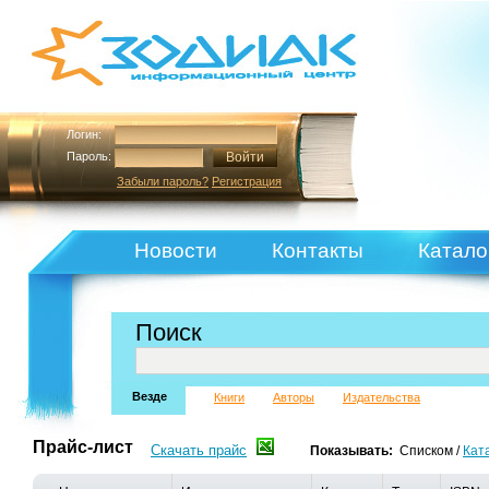
Логин:
Пароль:
Забыли пароль?
Регистрация
Новости
Контакты
Катало
Поиск
Везде
Книги
Авторы
Издательства
Прайс-лист
Скачать прайс
Показывать:
Списком
/
Кат