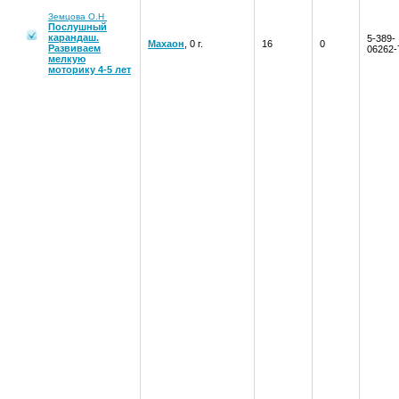
Земцова О.Н
Послушный
карандаш.
5-389-
Махаон
, 0 г.
16
0
Развиваем
06262-
мелкую
моторику 4-5 лет