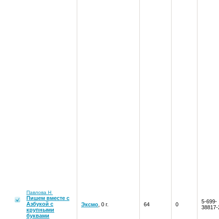
Павлова Н
Пишем вместе с
5-699-
Азбукой с
Эксмо
, 0 г.
64
0
38817-
крупными
буквами