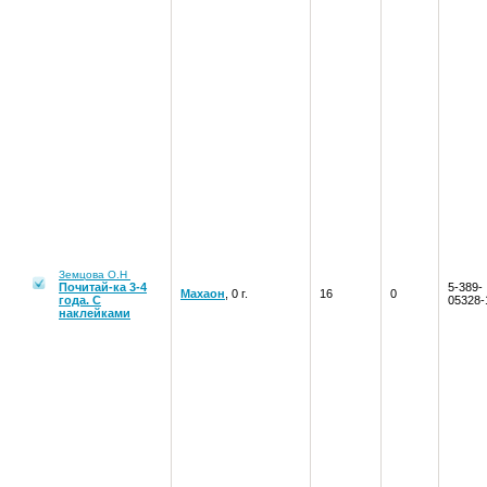
Земцова О.Н
Почитай-ка 3-4
5-389-
Махаон
, 0 г.
16
0
года. С
05328-
наклейками