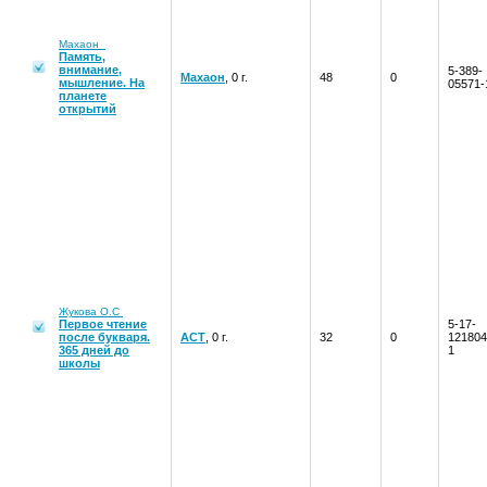
Махаон
Память,
внимание,
5-389-
Махаон
, 0 г.
48
0
мышление. На
05571-
планете
открытий
Жукова О.С
Первое чтение
5-17-
после букваря.
АСТ
, 0 г.
32
0
121804
365 дней до
1
школы