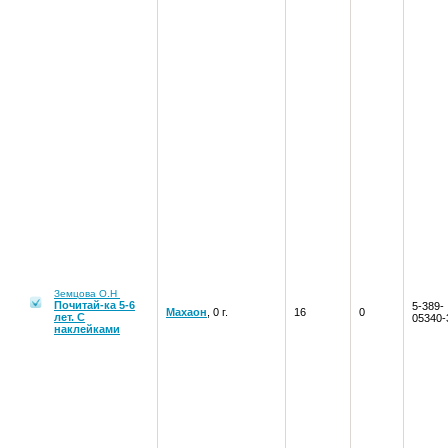
Земцова О.Н
Почитай-ка 5-6
5-389-
Махаон
, 0 г.
16
0
лет. С
05340-
наклейками