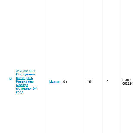
Земцова О.Н
Послушный
карандаш.
5-389-
Развиваем
Махаон
, 0 г.
16
0
06271-
мелкую
моторику 3-4
года