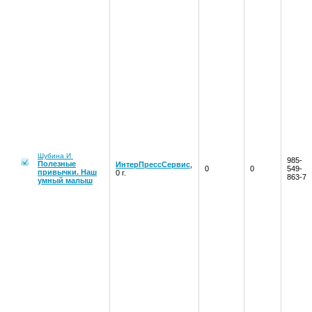
Шубина И
985-
Полезные
ИнтерПрессСервис
,
0
0
549-
привычки. Наш
0 г.
863-7
умный малыш