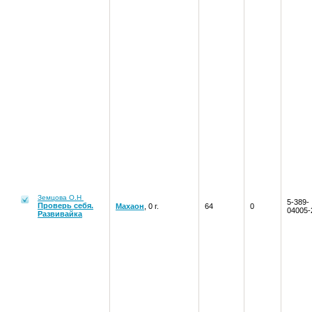
Земцова О.Н
5-389-
Проверь себя.
Махаон
, 0 г.
64
0
04005-
Развивайка