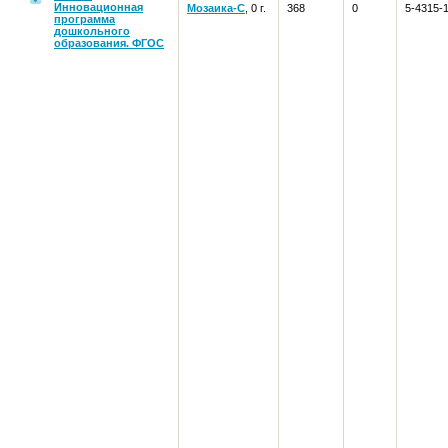
Инновационная
Мозаика-С
, 0 г.
368
0
5-4315-
программа
дошкольного
образования. ФГОС