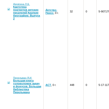
Дерягина Л.Б
Картотека
портретов детских
Детство-
32
0
5-90717
писателей Краткие
Пресс
, 0 г.
биографии. Выпуск
2
Перельман Я.И
Большая книга
головоломок задач
АСТ
, 0 г.
448
0
5-17-11
и фокусов. Большая
библиотека
Перельмана