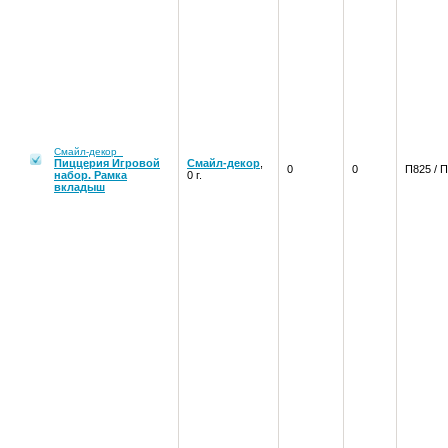
Смайл-декор
Пиццерия Игровой
Смайл-декор
,
0
0
П825 / 
набор. Рамка
0 г.
вкладыш