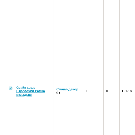
Смайл-декор
Смайл-декор
,
Стрелочки Рамка
0
0
П3618
0 г.
вкладыш