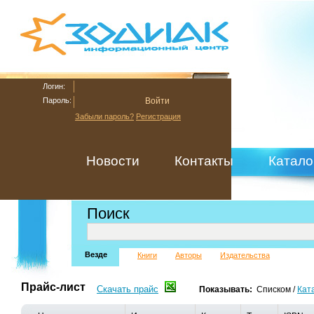
Логин:
Пароль:
Забыли пароль?
Регистрация
Новости
Контакты
Катало
Поиск
Везде
Книги
Авторы
Издательства
Прайс-лист
Скачать прайс
Показывать:
Списком
/
Кат