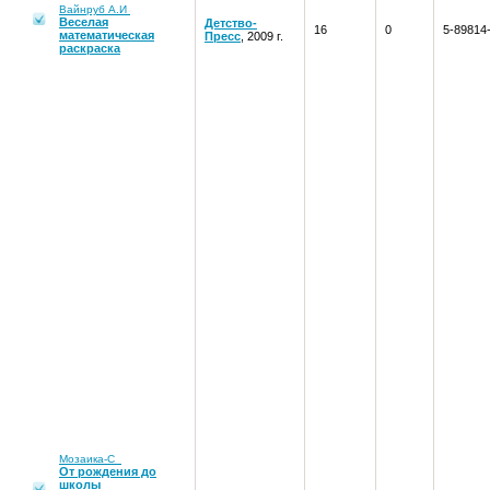
Вайнруб А.И
Веселая
Детство-
16
0
5-89814
математическая
Пресс
, 2009 г.
раскраска
Мозаика-С
От рождения до
школы