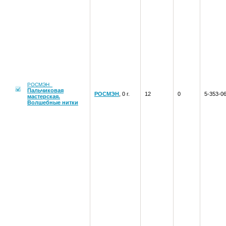
РОСМЭН
Пальчиковая
РОСМЭН
, 0 г.
12
0
5-353-0
мастерская.
Волшебные нитки