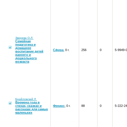
Зверева О.Л
Семейная
педагогика и
домашнее
Сфера
, 0 г.
256
0
5-9949-
воспитание детей
раннего и
дошкольного
возраста
Брайловский Л
Времена года в
стихах, сказках и
Феникс
, 0 г.
88
0
5-222-2
рассказах для самых
маленьких