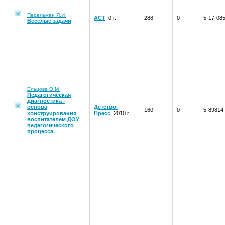
Перельман Я.И
АСТ
, 0 г.
288
0
5-17-08
Веселые задачи
Ельцова О.М
Педагогическая
диагностика -
основа
Детство-
160
0
5-89814
конструирования
Пресс
, 2010 г.
воспитателем ДОУ
педагогического
процесса.