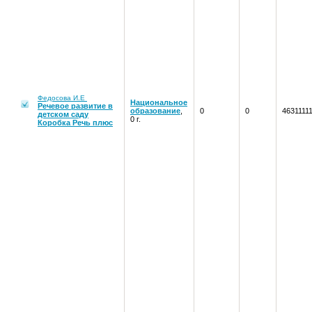
Федосова И.Е
Национальное
Речевое развитие в
образование
,
0
0
4631111
детском саду
0 г.
Коробка Речь плюс