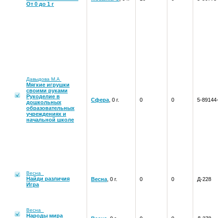
От 0 до 1 г
Давыдова М.А
Мягкие игрушки
своими руками
Рукоделие в
Сфера
, 0 г.
0
0
5-89144
дошкольных
образовательных
учреждениях и
начальной школе
Весна
Найди различия
Весна
, 0 г.
0
0
Д-228
Игра
Весна
Народы мира