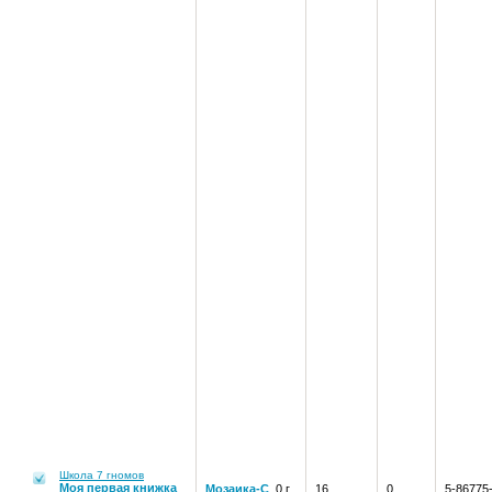
Школа 7 гномов
Моя первая книжка
Мозаика-С
, 0 г.
16
0
5-86775