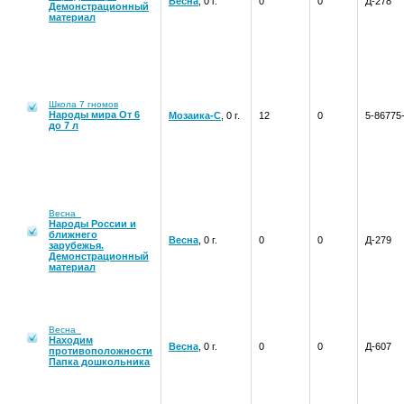
Весна
, 0 г.
0
0
Д-278
Демонстрационный
материал
Школа 7 гномов
Народы мира От 6
Мозаика-С
, 0 г.
12
0
5-86775
до 7 л
Весна
Народы России и
ближнего
Весна
, 0 г.
0
0
Д-279
зарубежья.
Демонстрационный
материал
Весна
Находим
Весна
, 0 г.
0
0
Д-607
противоположности
Папка дошкольника