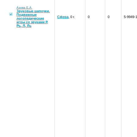
Азова Е.А
Звуковые шапочки.
Подвижные
Сфера
, 0 г.
0
0
5-9949-
логопедические
игры со звуками Р,
Рь, Л, Ль