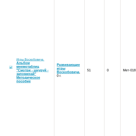
Игры Воскобовича
Альбом
Развивающие
мнемотаблиц
игры
"Смотри - шнуруй -
51
0
Мет-018
Воскобовича
,
запоминай"
0 г.
Методическое
пособие