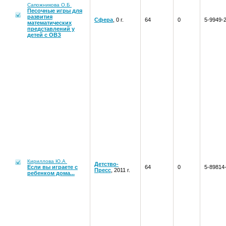
Сапожникова О.Б
Песочные игры для
развития
Сфера
, 0 г.
64
0
5-9949-
математических
представлений у
детей с ОВЗ
Кириллова Ю.А
Детство-
Если вы играете с
64
0
5-89814
Пресс
, 2011 г.
ребенком дома...