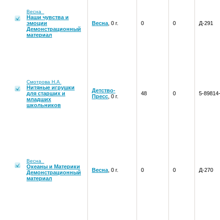
Весна
Наши чувства и
эмоции
Весна
, 0 г.
0
0
Д-291
Демонстрационный
материал
Смотрова Н.А
Нитяные игрушки
Детство-
для старших и
48
0
5-89814
Пресс
, 0 г.
младших
школьников
Весна
Океаны и Материки
Весна
, 0 г.
0
0
Д-270
Демонстрационный
материал