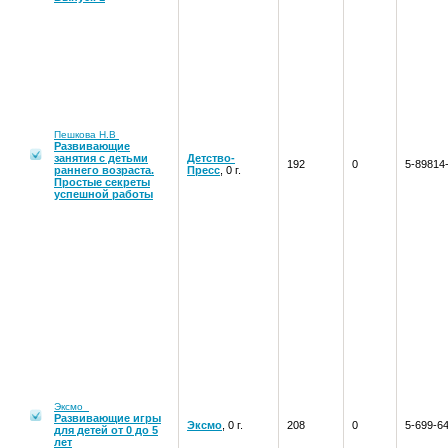
Пешкова Н.В
Развивающие
занятия с детьми
Детство-
192
0
5-89814
раннего возраста.
Пресс
, 0 г.
Простые секреты
успешной работы
Эксмо
Развивающие игры
Эксмо
, 0 г.
208
0
5-699-6
для детей от 0 до 5
лет