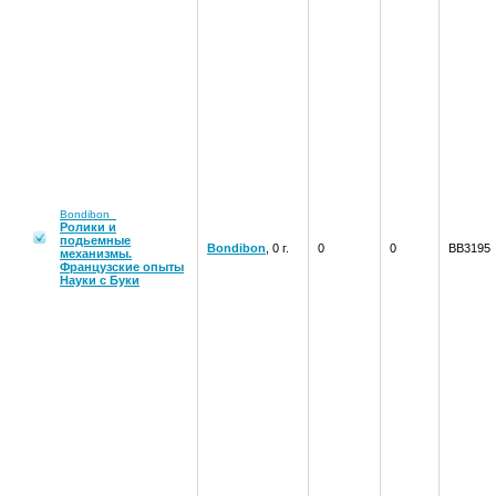
Bondibon
Ролики и
подьемные
Bondibon
, 0 г.
0
0
ВВ3195
механизмы.
Французские опыты
Науки с Буки