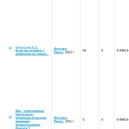
Кириллова Ю.А
Детство-
Если вы играете с
64
0
5-89814
Пресс
, 2012 г.
ребенком на улице...
Мы - спортсмены!
Настольно-
печатные игры для
Детство-
0
0
5-89814
младших
Пресс
, 2011 г.
дошкольников.
Выпуск 1