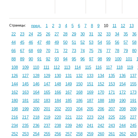
Страницы:
пред.
1
2
3
4
5
6
7
8
9
10
11
12
13
22
23
24
25
26
27
28
29
30
31
32
33
34
35
36
44
45
46
47
48
49
50
51
52
53
54
55
56
57
58
66
67
68
69
70
71
72
73
74
75
76
77
78
79
80
88
89
90
91
92
93
94
95
96
97
98
99
100
101
108
109
110
111
112
113
114
115
116
117
118
119
126
127
128
129
130
131
132
133
134
135
136
137
144
145
146
147
148
149
150
151
152
153
154
155
162
163
164
165
166
167
168
169
170
171
172
173
180
181
182
183
184
185
186
187
188
189
190
191
198
199
200
201
202
203
204
205
206
207
208
209
216
217
218
219
220
221
222
223
224
225
226
227
234
235
236
237
238
239
240
241
242
243
244
245
252
253
254
255
256
257
258
259
260
261
262
263