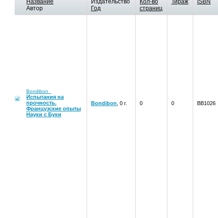
Название
Издательство
Кол-во
Тираж
ISBN
Автор
Год
страниц
Bondibon
Испытания на
прочность.
Bondibon
, 0 г.
0
0
ВВ1026
Французские опыты
Науки с Буки