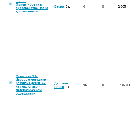
Весна
Ориентировка в
Весна
, 0 г.
0
0
Д-605
пространстве Папка
дошкольника
Михайлова З.А
Игровые методики
развития детей 3-7
Детство-
96
0
5-90710
лет на логико -
Пресс
, 0 г.
математическом
содержании