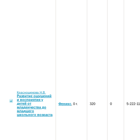
Краснощекова Н.В
Развитие ощущений
и восприятия у
детей от
Феникс
, 0 г.
320
0
5-222-1
младенчества до
младшего
школьного возраста