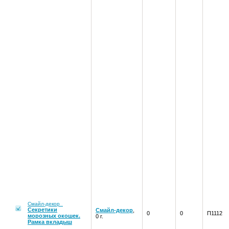
Смайл-декор
Секретики
Смайл-декор
,
0
0
П1112
морозных окошек.
0 г.
Рамка вкладыш