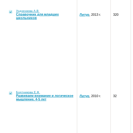
Ундзенкова А.В
Справочник для младших
Литур
, 2013 г.
320
школьников
Бортникова Е.Ф
Развиваем внимание и логическое
Литур
, 2010 г.
32
мышление. 4-5 лет