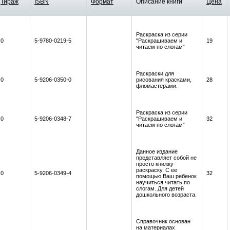
Тираж
ISBN
Формат
Описание книги
Цена
Раскраска из серии
0
5-9780-0219-5
"Раскрашиваем и
19
читаем по слогам”
Раскраски для
0
5-9206-0350-0
рисования красками,
28
фломастерами.
Раскраска из серии
0
5-9206-0348-7
“Раскрашиваем и
32
читаем по слогам”
Данное издание
представляет собой не
просто книжку-
раскраску. С ее
0
5-9206-0349-4
32
помощью Ваш ребенок
научиться читать по
слогам. Для детей
дошкольного возраста.
Справочник основан
на материалах