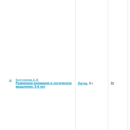
Бортникова Е.Ф
Развиваем внимание и логическое
Литур
, 0 г.
32
мышление. 5-6 лет