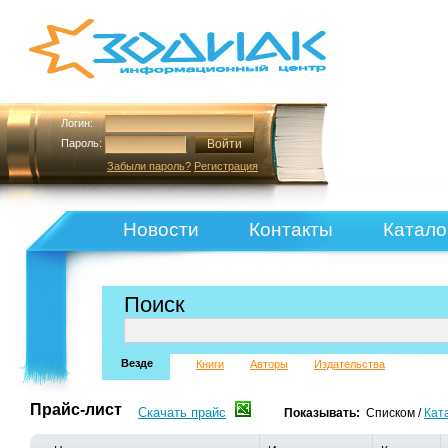
Логин:
Пароль:
Забыли пароль?
Регистрация
Новости
Контакты
Катало
Поиск
Везде
Книги
Авторы
Издательства
Прайс-лист
Скачать прайс
Показывать:
Списком
/
Кат