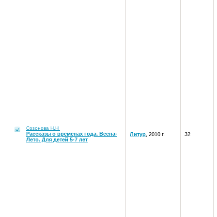
Созонова Н.Н
Рассказы о временах года. Весна-
Литур
, 2010 г.
32
Лето. Для детей 5-7 лет