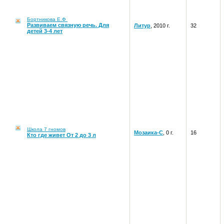
Бортникова Е.Ф
Развиваем связную речь. Для
Литур
, 2010 г.
32
детей 3-4 лет
Школа 7 гномов
Мозаика-С
, 0 г.
16
Кто где живет От 2 до 3 л