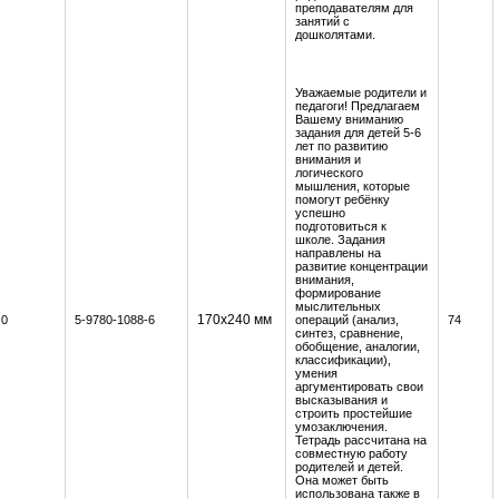
преподавателям для
занятий с
дошколятами.
Уважаемые родители и
педагоги! Предлагаем
Вашему вниманию
задания для детей 5-6
лет по развитию
внимания и
логического
мышления, которые
помогут ребёнку
успешно
подготовиться к
школе. Задания
направлены на
развитие концентрации
внимания,
формирование
мыслительных
170x240 мм
0
5-9780-1088-6
операций (анализ,
74
синтез, сравнение,
обобщение, аналогии,
классификации),
умения
аргументировать свои
высказывания и
строить простейшие
умозаключения.
Тетрадь рассчитана на
совместную работу
родителей и детей.
Она может быть
использована также в