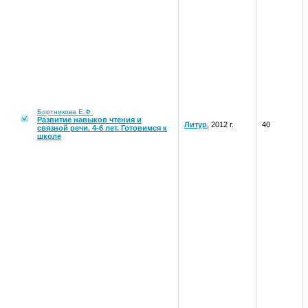
Бортникова Е.Ф
Развитие навыков чтения и
Литур
, 2012 г.
40
связной речи. 4-6 лет. Готовимся к
школе