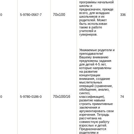
программы начальной
школы и
предназначен, прежде
всего, для младших
70x100
0
5-9780-0567-7
336
школьников и их
родителей. Может
быть использован
также в работе
учителей и
гувернеров.
Уважаемые родители и
преподаватели!
Вашему вниманию
предложены задания
для детей 4-5 лет,
которые направлены
на развитие
концентрации
внимания, создание
мыслительных
операций (сравнение,
обобщение, анализ,
синтез,
70х100/16
0
5-9780-0186-0
классификация),
74
развитие навыки
строить примитивные
заключения и
аргументировать свои
изречения. Тетрадь
рассчитана на
совместную работу
взрослых и детей.
Предназначается
родителям и