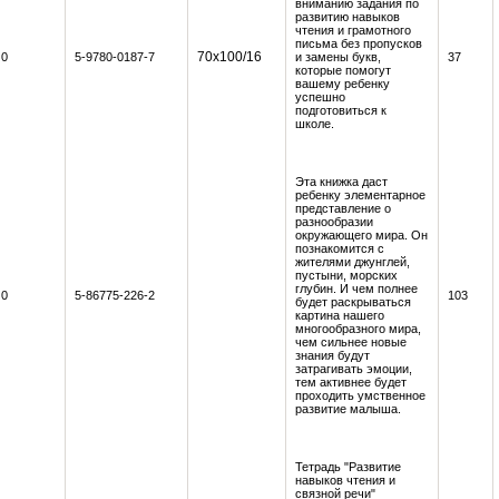
вниманию задания по
развитию навыков
чтения и грамотного
письма без пропусков
70х100/16
0
5-9780-0187-7
и замены букв,
37
которые помогут
вашему ребенку
успешно
подготовиться к
школе.
Эта книжка даст
ребенку элементарное
представление о
разнообразии
окружающего мира. Он
познакомится с
жителями джунглей,
пустыни, морских
глубин. И чем полнее
0
5-86775-226-2
103
будет раскрываться
картина нашего
многообразного мира,
чем сильнее новые
знания будут
затрагивать эмоции,
тем активнее будет
проходить умственное
развитие малыша.
Тетрадь "Развитие
навыков чтения и
связной речи"