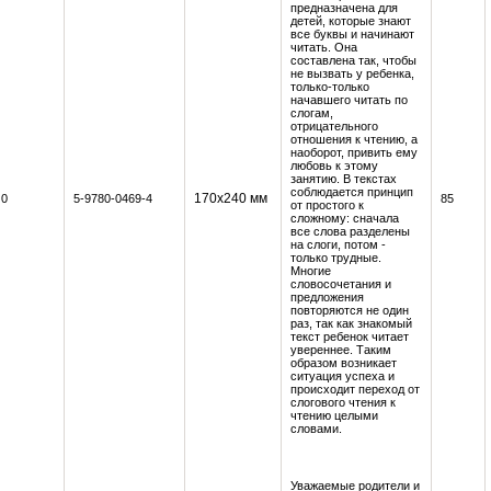
предназначена для
детей, которые знают
все буквы и начинают
читать. Она
составлена так, чтобы
не вызвать у ребенка,
только-только
начавшего читать по
слогам,
отрицательного
отношения к чтению, а
наоборот, привить ему
любовь к этому
занятию. В текстах
соблюдается принцип
170x240 мм
0
5-9780-0469-4
85
от простого к
сложному: сначала
все слова разделены
на слоги, потом -
только трудные.
Многие
словосочетания и
предложения
повторяются не один
раз, так как знакомый
текст ребенок читает
увереннее. Таким
образом возникает
ситуация успеха и
происходит переход от
слогового чтения к
чтению целыми
словами.
Уважаемые родители и