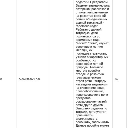
педагоги! Предлагаем
Вашему вниманию ряд
авторских рассказов и
стихов, направленных
на развитие связной
речи и объединенных
единой тематикой -
"времена года".
Работая с данной
тетрадью, дети
познакомятся со
временами года
"весна", "лето", изучат
весенние и летние
месяцы, их
последовательность,
узнают о характерных
особенностях
весенней и летней
природы. Большое
место в пособии
отведено развитию
грамматического
0
5-9780-0227-0
62
строя речи - тетрадь
насыщена заданиями
на словоизменение,
словообразование,
использование в речи
предлогов,
согласование частей
речи друг с другом.
Выполняя задания по
тетради, дети учатся
сравнивать,
анализировать,
обобщать, запоминать.
Данное пособие может